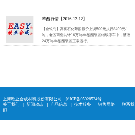
苯酚行情【2016-12-12】
【金银岛】高桥石化苯酚报价上调500元执行8400元/
吨，老区两套共计16万吨/年酚酮装置继续停车中，漕泾
24万吨/年酚酮装置正常运行。
上海欧亚合成材料股份有限公司
沪ICP备05028524号
关于我们
|
新闻动态
|
产品信息
|
技术服务
|
销售网络
|
联系我
们